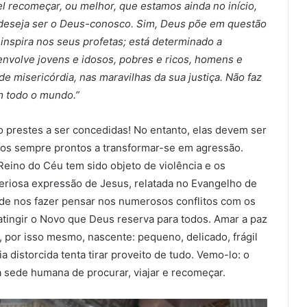
el recomeçar, ou melhor, que estamos ainda no início,
 deseja ser o Deus-conosco. Sim, Deus põe em questão
inspira nos seus profetas; está determinado a
envolve jovens e idosos, pobres e ricos, homens e
e misericórdia, nas maravilhas da sua justiça. Não faz
m todo o mundo.”
o prestes a ser concedidas! No entanto, elas devem ser
os sempre prontos a transformar-se em agressão.
Reino do Céu tem sido objeto de violência e os
teriosa expressão de Jesus, relatada no Evangelho de
 de nos fazer pensar nos numerosos conflitos com os
tingir o Novo que Deus reserva para todos. Amar a paz
e, por isso mesmo, nascente: pequeno, delicado, frágil
distorcida tenta tirar proveito de tudo. Vemo-lo: o
sede humana de procurar, viajar e recomeçar.