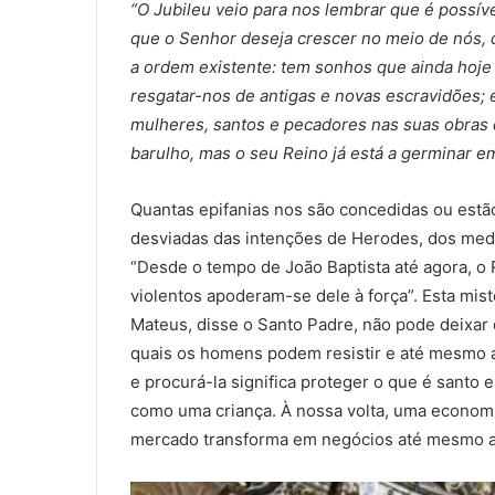
“O Jubileu veio para nos lembrar que é possív
que o Senhor deseja crescer no meio de nós,
a ordem existente: tem sonhos que ainda hoje 
resgatar-nos de antigas e novas escravidões; 
mulheres, santos e pecadores nas suas obras d
barulho, mas o seu Reino já está a germinar e
Quantas epifanias nos são concedidas ou estã
desviadas das intenções de Herodes, dos med
“Desde o tempo de João Baptista até agora, o 
violentos apoderam-se dele à força”. Esta mis
Mateus, disse o Santo Padre, não pode deixar
quais os homens podem resistir e até mesmo a
e procurá-la significa proteger o que é santo 
como uma criança. À nossa volta, uma economia 
mercado transforma em negócios até mesmo a 