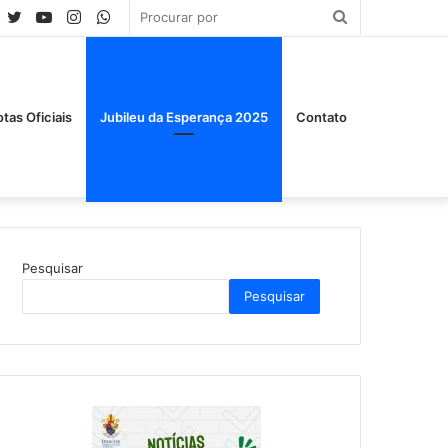
Facebook
Twitter
YouTube
Instagram
WhatsApp
Procurar
por
tas Oficiais
Jubileu da Esperança 2025
Contato
Pesquisar
Pesquisar