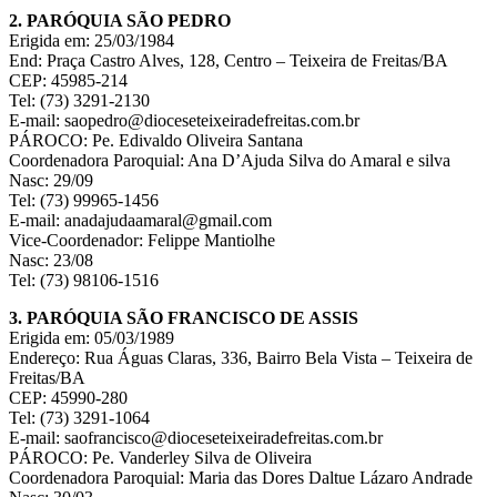
2. PARÓQUIA SÃO PEDRO
Erigida em: 25/03/1984
End: Praça Castro Alves, 128, Centro – Teixeira de Freitas/BA
CEP: 45985-214
Tel: (73) 3291-2130
E-mail: saopedro@dioceseteixeiradefreitas.com.br
PÁROCO: Pe. Edivaldo Oliveira Santana
Coordenadora Paroquial: Ana D’Ajuda Silva do Amaral e silva
Nasc: 29/09
Tel: (73) 99965-1456
E-mail: anadajudaamaral@gmail.com
Vice-Coordenador: Felippe Mantiolhe
Nasc: 23/08
Tel: (73) 98106-1516
3. PARÓQUIA SÃO FRANCISCO DE ASSIS
Erigida em: 05/03/1989
Endereço: Rua Águas Claras, 336, Bairro Bela Vista – Teixeira de
Freitas/BA
CEP: 45990-280
Tel: (73) 3291-1064
E-mail: saofrancisco@dioceseteixeiradefreitas.com.br
PÁROCO: Pe. Vanderley Silva de Oliveira
Coordenadora Paroquial: Maria das Dores Daltue Lázaro Andrade