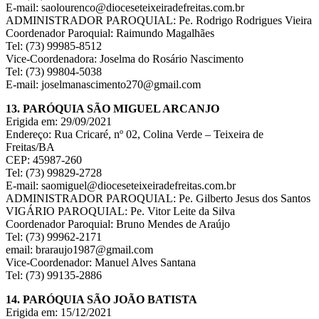
E-mail: saolourenco@dioceseteixeiradefreitas.com.br
ADMINISTRADOR PAROQUIAL: Pe. Rodrigo Rodrigues Vieira
Coordenador Paroquial: Raimundo Magalhães
Tel: (73) 99985-8512
Vice-Coordenadora: Joselma do Rosário Nascimento
Tel: (73) 99804-5038
E-mail: joselmanascimento270@gmail.com
13. PARÓQUIA SÃO MIGUEL ARCANJO
Erigida em: 29/09/2021
Endereço: Rua Cricaré, nº 02, Colina Verde – Teixeira de
Freitas/BA
CEP: 45987-260
Tel: (73) 99829-2728
E-mail: saomiguel@dioceseteixeiradefreitas.com.br
ADMINISTRADOR PAROQUIAL: Pe. Gilberto Jesus dos Santos
VIGÁRIO PAROQUIAL: Pe. Vitor Leite da Silva
Coordenador Paroquial: Bruno Mendes de Araújo
Tel: (73) 99962-2171
email: braraujo1987@gmail.com
Vice-Coordenador: Manuel Alves Santana
Tel: (73) 99135-2886
14. PARÓQUIA SÃO JOÃO BATISTA
Erigida em: 15/12/2021