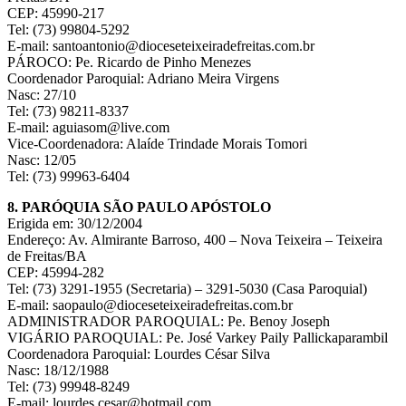
CEP: 45990-217
Tel: (73) 99804-5292
E-mail: santoantonio@dioceseteixeiradefreitas.com.br
PÁROCO: Pe. Ricardo de Pinho Menezes
Coordenador Paroquial: Adriano Meira Virgens
Nasc: 27/10
Tel: (73) 98211-8337
E-mail: aguiasom@live.com
Vice-Coordenadora: Alaíde Trindade Morais Tomori
Nasc: 12/05
Tel: (73) 99963-6404
8. PARÓQUIA SÃO PAULO APÓSTOLO
Erigida em: 30/12/2004
Endereço: Av. Almirante Barroso, 400 – Nova Teixeira – Teixeira
de Freitas/BA
CEP: 45994-282
Tel: (73) 3291-1955 (Secretaria) – 3291-5030 (Casa Paroquial)
E-mail: saopaulo@dioceseteixeiradefreitas.com.br
ADMINISTRADOR PAROQUIAL: Pe. Benoy Joseph
VIGÁRIO PAROQUIAL: Pe. José Varkey Paily Pallickaparambil
Coordenadora Paroquial: Lourdes César Silva
Nasc: 18/12/1988
Tel: (73) 99948-8249
E-mail: lourdes.cesar@hotmail.com