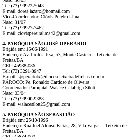
Nasc: 30/03
Tel: (73) 99922-5048
E-mail: dores-lazaro@hotmail.com
Vice-Coordenador: Clóvis Pereira Lima
Nasc: 31/07
Tel: (73) 99927-7462
E-mail: clovispereiralima42@gmail.com
4. PARÓQUIA SÃO JOSÉ OPERÁRIO
Erigida em: 16/06/1991
Endereço: Av. Profeta Issa, 53, Monte Castelo – Teixeira de
Freitas/BA
CEP: 45988-086
Tel: (73) 3291-8947
E-mail: sjoperariotx@dioceseteixeiradefreitas.com.br
PÁROCO: Pe. Ronaldo Cardoso de Oliveira
Coordenador Paroquial: Walace Catabriga Silott
Nasc: 03/04
Tel: (73) 99900-9388
E-mail: walacesilott25@gmail.com
5. PARÓQUIA SÃO SEBASTIÃO
Erigida em: 25/10/1996
Endereço: Rua Joel Afonso Farias, 28, Vila Vargas – Teixeira de
Freitas/BA
CEP: 45834-000