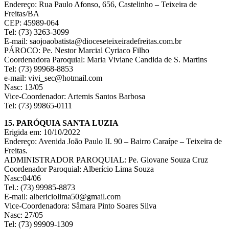
Endereço: Rua Paulo Afonso, 656, Castelinho – Teixeira de
Freitas/BA
CEP: 45989-064
Tel: (73) 3263-3099
E-mail: saojoaobatista@dioceseteixeiradefreitas.com.br
PÁROCO: Pe. Nestor Marcial Cyriaco Filho
Coordenadora Paroquial: Maria Viviane Candida de S. Martins
Tel: (73) 99968-8853
e-mail: vivi_sec@hotmail.com
Nasc: 13/05
Vice-Coordenador: Artemis Santos Barbosa
Tel: (73) 99865-0111
15. PARÓQUIA SANTA LUZIA
Erigida em: 10/10/2022
Endereço: Avenida João Paulo II. 90 – Bairro Caraípe – Teixeira de
Freitas.
ADMINISTRADOR PAROQUIAL: Pe. Giovane Souza Cruz
Coordenador Paroquial: Alberício Lima Souza
Nasc:04/06
Tel.: (73) 99985-8873
E-mail: albericiolima50@gmail.com
Vice-Coordenadora: Sâmara Pinto Soares Silva
Nasc: 27/05
Tel: (73) 99909-1309