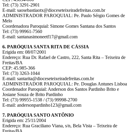
Tel: (73) 3291-2901
E-mail: saosebastiaotx@dioceseteixeiradefreitas.com.br
ADMINISTRADOR PAROQUIAL: Pe. Paulo Sérgio Gomes de
Melo
Coordenadora Paroquial: Simone Gomes Santana dos Santos
Tel: (73) 99961-7560
E-mail: santanasimoneetf17@gmail.com
6. PARÓQUIA SANTA RITA DE CÁSSIA
Erigida em: 08/07/2001
Endereço: Rua Dr. Rafael de Castro, 222, Santa Rita – Teixeira de
Freitas/BA
CEP: 45.985-366
Tel: (73) 3263-1044
E-mail: santarita@dioceseteixeiradefreitas.com.br
ADMINISTRADOR PAROQUIAL: Pe. Douglas Antunes Lisboa
Coordenador Paroquial: Anderson dos Santos Pardinho Brito e
Josiane Souza de Brito Pardinho
Tel: (73) 99955-1538 / (73) 99998-2700
E-mail: andersonpardinho123@gmail.com
7. PARÓQUIA SANTO ANTÔNIO
Erigida em: 25/11/2004
Endereço: Rua Graciliano Viana, s/n, Bela Vista – Teixeira de
Freitas/BA