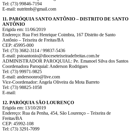
Tel: (73) 99846-7194
E-mail: nutritmb@gmail.com
11. PARÓQUIA SANTO ANTÔNIO – DISTRITO DE SANTO
ANTÔNIO
Erigida em: 11/06/2019
Endereço: Rua Frei Henrique Coimbra, 167 Distrito de Santo
Antônio – Teixeira de Freitas/BA
CEP: 45995-000
Tel: (73) 3682-3114 / 99837-5436
E-mail: pstoantonio@dioceseteixeiradefreitas.com.br
ADMINISTRADOR PAROQUIAL: Pe. Emanoel Silva dos Santos
Coordenadora Paroquial: Anderson Rodrigues
Tel: (73) 99971-9825
E-mail: andersoonro@live.com
Vice-Coordenador: Angela Oliveira da Mota Barreto
Tel: (73) 98825-1058
E-mail:
12. PARÓQUIA SÃO LOURENÇO
Erigida em: 13/10/2019
Endereço: Rua da Penha, 454, São Lourenço – Teixeira de
Freitas/BA
CEP: 45992-108
Tel: (73) 3291-7099