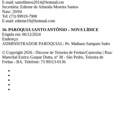
E-mail: samsfitness2014@hotmail.cm
Secretária: Edieme de Almeida Moreira Santos
Nasc: 20/04
Tel: (73) 99919-7908
E-mail: edieme10@hotmail.com
16. PARÓQUIA SANTO ANTÔNIO – NOVA LÍDICE
Erigida em: 06/12/2024
Endereço:
ADMINISTRADOR PAROQUIAL: Pe. Mathaus Sampaio Sales
© Copyright 2026 - Diocese de Teixeira de Freitas/Caravelas | Rua:
Marechal Eurico Gaspar Dutra, nº 38 - São Pedro, Teixeira de
Freitas - BA. Telefone: 73 99113-0136
Facebook
Twitter
YouTube
Instagram
WhatsApp
Botão
Voltar
ao
topo