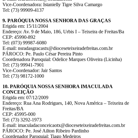
Vice-Coordenadora: Istanielly Tigre Silva Camargo
Tel: (73) 99909-4137
9. PARÓQUIA NOSSA SENHORA DAS GRAÇAS
Erigida em: 15/11/2004
Endereço: Av. 9 de Maio, 186, Urbis I – Teixeira de Freitas/Ba
CEP: 45990-892
Tel: (073) 99987-6080
E-mail: nsradasgracastx@dioceseteixeiradefreitas.com.br
PÁROCO: Pe. Paulo César Pereira Pinto
Coordenadora Paroquial: Odelice Marques Oliveira (Licinha)
Tel: (73) 99941-7901
Vice-Coordenador: Jair Santos
Tel: (73) 98172-1000
10. PARÓQUIA NOSSA SENHORA IMACULADA
CONCEIÇÃO
Erigida em: 07/12/2009
Endereço: Rua Ana Rodrigues, 140, Nova América – Teixeira de
Freitas/BA
CEP: 45995-000
Tel: (73) 3292-1973
E-mail: imaculadaconceicaotx@dioceseteixeiradefreitas.com.br
PÁROCO: Pe. José Ailton Ribeiro Pardinho
Coordenador Paroquial: Tiago Medeiros