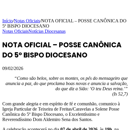
Início
/
Notas Oficiais
/
NOTA OFICIAL – POSSE CANÔNICA DO
5º BISPO DIOCESANO
Notas Oficiais
Notícias Diocesanas
NOTA OFICIAL – POSSE CANÔNICA
DO 5º BISPO DIOCESANO
09/02/2026
“Como são belos, sobre os montes, os pés do mensageiro que
anuncia a paz, do que proclama boas novas e anuncia a salvação,
do que diz a Sião: ‘O teu Deus reina.’”
(Is 52,7)
Com grande alegria e em espírito de fé e comunhão, comunico à
Igreja Particular de Teixeira de Freitas/Caravelas a Solene Posse
Canônica do 5º Bispo Diocesano, o Excelentíssimo e
Reverendíssimo Dom Aldemiro Sena dos Santos.
A celebração acontecerá no dia
07 de abril de 2026
, às
19h
, na