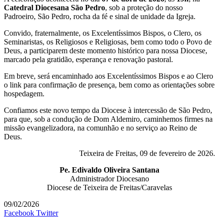
Catedral Diocesana São Pedro
, sob a proteção do nosso
Padroeiro, São Pedro, rocha da fé e sinal de unidade da Igreja.
Convido, fraternalmente, os Excelentíssimos Bispos, o Clero, os
Seminaristas, os Religiosos e Religiosas, bem como todo o Povo de
Deus, a participarem deste momento histórico para nossa Diocese,
marcado pela gratidão, esperança e renovação pastoral.
Em breve, será encaminhado aos Excelentíssimos Bispos e ao Clero
o link para confirmação de presença, bem como as orientações sobre
hospedagem.
Confiamos este novo tempo da Diocese à intercessão de São Pedro,
para que, sob a condução de Dom Aldemiro, caminhemos firmes na
missão evangelizadora, na comunhão e no serviço ao Reino de
Deus.
Teixeira de Freitas, 09 de fevereiro de 2026.
Pe. Edivaldo Oliveira Santana
Administrador Diocesano
Diocese de Teixeira de Freitas/Caravelas
09/02/2026
Linkedin
Tumblr
Pinterest
WhatsApp
Telegram
Compartilhar
Imprimir
Facebook
Twitter